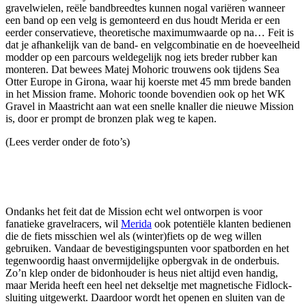
gravelwielen, reële bandbreedtes kunnen nogal variëren wanneer
een band op een velg is gemonteerd en dus houdt Merida er een
eerder conservatieve, theoretische maximumwaarde op na… Feit is
dat je afhankelijk van de band- en velgcombinatie en de hoeveelheid
modder op een parcours weldegelijk nog iets breder rubber kan
monteren. Dat bewees Matej Mohoric trouwens ook tijdens Sea
Otter Europe in Girona, waar hij koerste met 45 mm brede banden
in het Mission frame. Mohoric toonde bovendien ook op het WK
Gravel in Maastricht aan wat een snelle knaller die nieuwe Mission
is, door er prompt de bronzen plak weg te kapen.
(Lees verder onder de foto’s)
Ondanks het feit dat de Mission echt wel ontworpen is voor
fanatieke gravelracers, wil
Merida
ook potentiële klanten bedienen
die de fiets misschien wel als (winter)fiets op de weg willen
gebruiken. Vandaar de bevestigingspunten voor spatborden en het
tegenwoordig haast onvermijdelijke opbergvak in de onderbuis.
Zo’n klep onder de bidonhouder is heus niet altijd even handig,
maar Merida heeft een heel net dekseltje met magnetische Fidlock-
sluiting uitgewerkt. Daardoor wordt het openen en sluiten van de