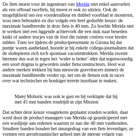
De fiets moest voor de ingenieurs van
Merida
niet enkel aanvoelen
als een offroad racefiets, hij moest er ook zo uitzien. Ook de
mogelijkheid om een voorderailleur en dubbel voorblad te monteren,
wou men behouden en dus volgde een heel gedurfde keuze: de
maximale bandbreedte in deze fiets is 40 mm. Zo hoefde Merida niet
te werken met een liggende achtervork die een stuk naar beneden
knikt of andere trucjes van de foor die ruimte creëren voor breder
rubber. Toen we tijdens de productpresentatie in Girona bij dat
puntje waren aanbeland, hoorde je bij enkele collega-journalisten dat
de sluitspieren zich toch spontaan vacuümtrokken. Merida zwemt
hiermee dus wat in tegen het ‘wider is better’-idee dat tegenwoordig
een soort dogma is geworden onder fietsconstructeurs. Heel wat
andere merken trekken bij hun nieuwste gravelracers immers de
maximale bandbreedte verder op, net om de fietsen ook in races
over wat technischer en bonkiger terrein inzetbaar te maken.
Matej Mohoric was ook te gast en hij verklapte dat hij
met 45 mm banden rondrijdt in zijn Mission
Dat achter deze keuze vraagtekens geplaatst zouden worden, daar
werd door de product managers van Merida op geanticipeerd met
een waslijstje aan redenen waarom ze aan die 40 mm vasthouden.
Smallere banden houden het stuurgedrag van een fiets levendiger, ze
vormen een aerodynamischer geheel met de meeste velgen van