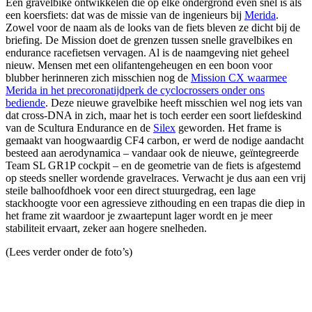
Een gravelbike ontwikkelen die op elke ondergrond even snel is als
een koersfiets: dat was de missie van de ingenieurs bij
Merida
.
Zowel voor de naam als de looks van de fiets bleven ze dicht bij de
briefing. De Mission doet de grenzen tussen snelle gravelbikes en
endurance racefietsen vervagen. Al is de naamgeving niet geheel
nieuw. Mensen met een olifantengeheugen en een boon voor
blubber herinneren zich misschien nog de
Mission CX waarmee
Merida in het precoronatijdperk de cyclocrossers onder ons
bediende
. Deze nieuwe gravelbike heeft misschien wel nog iets van
dat cross-DNA in zich, maar het is toch eerder een soort liefdeskind
van de Scultura Endurance en de
Silex
geworden. Het frame is
gemaakt van hoogwaardig CF4 carbon, er werd de nodige aandacht
besteed aan aerodynamica – vandaar ook de nieuwe, geïntegreerde
Team SL GR1P cockpit – en de geometrie van de fiets is afgestemd
op steeds sneller wordende gravelraces. Verwacht je dus aan een vrij
steile balhoofdhoek voor een direct stuurgedrag, een lage
stackhoogte voor een agressieve zithouding en een trapas die diep in
het frame zit waardoor je zwaartepunt lager wordt en je meer
stabiliteit ervaart, zeker aan hogere snelheden.
(Lees verder onder de foto’s)