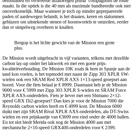
betonbanen en verweerde asfaltwegen prima ‘compagnons de route’
maakt. In die optiek is die 40 mm als maximale bandbreedte ook niet
onoverkomelijk. Maar wanneer je toch op minder geprepareerde
paden of aardewegen belandt, is het draaien, keren en slalommen
geblazen om uitstekende stenen of boomwortels te omzeilen, eerder
dan er simpelweg overheen te knallen.
Bergop is het lichte gewicht van de Mission een grote
plus.
De Mission wordt uitgebracht in vijf varianten, telkens met dezelfde
carbon lay-up onder het lakwerk en met een goeie prijs-
kwaliteitverhouding. De Mission 10K zoals ik hem in Spanje aan de
tand kon voelen, is het topmodel met naast de Zipp 303 XPLR SW-
wielen ook een SRAM Red XPLR AXS 1×13-speed groepset aan
boord. Voor die fiets betaal je € 8999. Daarnaast heb je de Mission
9000 voor € 5999 met Zipp 303 XPLR S-wielen en SRAM Force
XPLR AXS-onderdelen. Fiets je liever met een Shimano 2×12-
speed GRX Di2-groepset? Dan kies je voor de Mission 7000 die
Reynolds carbon wielen heeft en € 4999 kost. De Mission 6000
duikt met zijn SRAM Rival XPLR AXS-onderdelen, alu DT-Swiss
wielen en een prijskaartje van €3699 een eind onder de 4000 ballen.
En tot slot biedt Merida ook nog de Mission 4000 aan met
mechanische 2×10-speed GRX400-onderdelen voor € 2399.