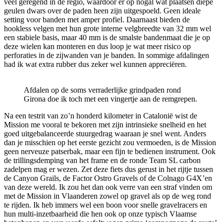
veel geregend in de regio, waardoor er op nogal wat plaatsen diepe
geulen dwars over de paden heen zijn uitgespoeld. Geen ideale
setting voor banden met amper profiel. Daarnaast bieden de
hookless velgen met hun grote interne velgbreedte van 32 mm wel
een stabiele basis, maar 40 mm is de smalste bandenmaat die je op
deze wielen kan monteren en dus loop je wat meer risico op
perforaties in de zijwanden van je banden. In sommige afdalingen
had ik wat extra rubber dus zeker wel kunnen appreciëren.
Afdalen op de soms verraderlijke grindpaden rond
Girona doe ik toch met een vingertje aan de remgrepen.
Na een testrit van zo’n honderd kilometer in Catalonië wist de
Mission me vooral te bekoren met zijn intrinsieke snelheid en het
goed uitgebalanceerde stuurgedrag waaraan je snel went. Anders
dan je misschien op het eerste gezicht zou vermoeden, is de Mission
geen nerveuze patserbak, maar een fijn te bedienen instrument. Ook
de trillingsdemping van het frame en de ronde Team SL carbon
zadelpen mag er wezen. Zet deze fiets dus gerust in het rijtje tussen
de Canyon Grails, de Factor Ostro Gravels of de Colnago G4X’en
van deze wereld. Ik zou het dan ook verre van een straf vinden om
met de Mission in Vlaanderen zowel op gravel als op de weg rond
te rijden. Ik heb immers wel een boon voor snelle gravelracers en
hun multi-inzetbaarheid die hen ook op onze typisch Vlaamse