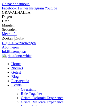
Ga naar de inhoud
Facebook
Twitter
Instagram
Youtube
GRAVALHALLA
Dagen
Uren
Minuten
Seconden
Meer info
Zoeken
€
0,00
0
Winkelwagen
Abonneren
Inkijkexemplaar
Home
Nieuws
Getest
Blog
Fietsagenda
Events
Overzicht
Ride Together
Grinta! Dolomiti Experience
Grinta! Mallorca Experience