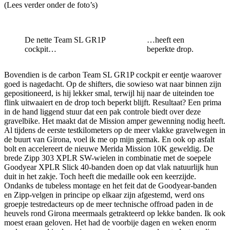
(Lees verder onder de foto’s)
De nette Team SL GR1P
…heeft een
cockpit…
beperkte drop.
Bovendien is de carbon Team SL GR1P cockpit er eentje waarover
goed is nagedacht. Op de shifters, die sowieso wat naar binnen zijn
gepositioneerd, is hij lekker smal, terwijl hij naar de uiteinden toe
flink uitwaaiert en de drop toch beperkt blijft. Resultaat? Een prima
in de hand liggend stuur dat een pak controle biedt over deze
gravelbike. Het maakt dat de Mission amper gewenning nodig heeft.
Al tijdens de eerste testkilometers op de meer vlakke gravelwegen in
de buurt van Girona, voel ik me op mijn gemak. En ook op asfalt
bolt en accelereert de nieuwe Merida Mission 10K geweldig. De
brede Zipp 303 XPLR SW-wielen in combinatie met de soepele
Goodyear XPLR Slick 40-banden doen op dat vlak natuurlijk hun
duit in het zakje. Toch heeft die medaille ook een keerzijde.
Ondanks de tubeless montage en het feit dat de Goodyear-banden
en Zipp-velgen in principe op elkaar zijn afgestemd, werd ons
groepje testredacteurs op de meer technische offroad paden in de
heuvels rond Girona meermaals getrakteerd op lekke banden. Ik ook
moest eraan geloven. Het had de voorbije dagen en weken enorm