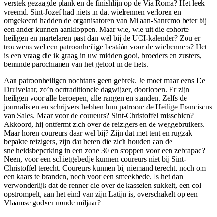
verstek gezaagde plank en de finishlijn op de Via Roma? Het leek
vreemd. Sint-Jozef had niets in dat wielrennen verloren en
omgekeerd hadden de organisatoren van Milaan-Sanremo beter bij
een ander kunnen aankloppen. Maar wie, wie uit die cohorte
heiligen en martelaren past dan wél bij de UCI-kalender? Zou er
trouwens wel een patroonheilige bestáán voor de wielrenners? Het
is een vraag die ik graag in uw midden gooi, broeders en zusters,
beminde parochianen van het geloof in de fiets.
Aan patroonheiligen nochtans geen gebrek. Je moet maar eens De
Druivelaar, zo’n oertraditionele dagwijzer, doorlopen. Er zijn
heiligen voor alle beroepen, alle rangen en standen. Zelfs de
journalisten en schrijvers hebben hun patroon: de Heilige Franciscus
van Sales. Maar voor de coureurs? Sint-Christoffel misschien?
Akkoord, hij ontfermt zich over de reizigers en de weggebruikers.
Maar horen coureurs daar wel bij? Zijn dat met tent en rugzak
bepakte reizigers, zijn dat heren die zich houden aan de
snelheidsbeperking in een zone 30 en stoppen voor een zebrapad?
Neen, voor een schietgebedje kunnen coureurs niet bij Sint-
Christoffel terecht. Coureurs kunnen bij niemand terecht, noch om
een kaars te branden, noch voor een smeekbede. Is het dan
verwonderlijk dat de renner die over de kasseien sukkelt, een col
opstrompelt, aan het eind van zijn Latijn is, overschakelt op een
Vlaamse godver nonde miljaar?