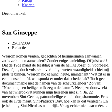
Kledij
Kaarten
Deel dit artikel:
San Giuseppe
25/11/2009
Redactie
Waarom komen vragen, gedachten of herinneringen aanwaaien
zoals ze komen aanwaaien? Zonder enige aanleiding. Of juist wel?
Dat de 19de maart de feestdag is van de heilige Jozef, bij voorbeeld.
Deze fijne, doch volstrekt overbodige wetenswaardigheid schiet mij
plots te binnen. Waarom hic et nunc, heute, maintenant? Wat zit er in
een mensenhoofd, wat spookt er onder dat schedeldak? Toch geen
documentmapje met de namen van de scheurkalender? Zo van:
“Noem mij een heilige en ik zeg u de datum”. Neen, zo doorweekt
van het wierookvat kunnen mijn hersenen niet zijn. Ja, 22
november: Sint-Cecilia, patroonheilige van de dorpsharmonie. Er is
ook de 17de maart, Sint-Patrick’s Day, hoe kan ik dat vergeten? En
je hebt nog Sint-Nicolaas natuurlijk. Vraag echter niet naar méér…