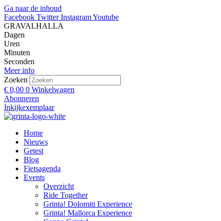
Ga naar de inhoud
Facebook
Twitter
Instagram
Youtube
GRAVALHALLA
Dagen
Uren
Minuten
Seconden
Meer info
Zoeken
€
0,00
0
Winkelwagen
Abonneren
Inkijkexemplaar
Home
Nieuws
Getest
Blog
Fietsagenda
Events
Overzicht
Ride Together
Grinta! Dolomiti Experience
Grinta! Mallorca Experience