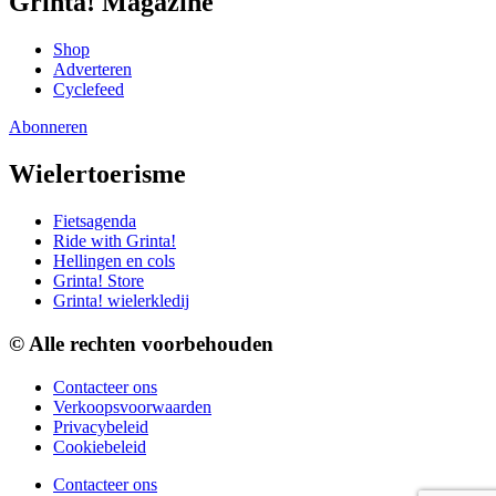
Grinta! Magazine
Shop
Adverteren
Cyclefeed
Abonneren
Wielertoerisme
Fietsagenda
Ride with Grinta!
Hellingen en cols
Grinta! Store
Grinta! wielerkledij
© Alle rechten voorbehouden
Contacteer ons
Verkoopsvoorwaarden
Privacybeleid
Cookiebeleid
Contacteer ons