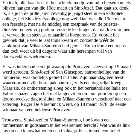
En toch, blijkbaar is er in het achterkamertje van mijn hersenpan iets
blijven hangen van die 19de maart en Sint-Jozef. Dat gáát zo, denk
ik, als je in de prille jaren zeventig je jeugd sleet in een katholiek
college, het Sint-Jozefs-college nog wel. Dan was die 19de maart
een feestdag, met na de middag een toespraak van de priester-
directeur en een vrij podium voor de leerlingen, dat na drie nummers
al verveelde en steevast ontaarde in boegeroep. En vooral: het
gevloek dat je veel te laat thuis kwam en zodoende wéér de
aankomst van Milaan-Sanremo had gemist. En zo komt een mens
dan toch weer uit bij datgene waar zijn hersenpan wél van
doorweekt is: wielrennen.
Er was inderdaad een tijd waarop de Primavera steevast op 19 maart
werd gereden. Sint-Jozef of San Giuseppe, patroonheilige van de
timmerlui, was duidelijk geliefd in Italië. Zijn naamdag een feest
waarvoor men zijn beste pak aantrok, zelfs een dag vrijaf kreeg.
Maar zie, de ontkerstening sloeg ook in het oerkatholieke Italië toe.
Fabrieksbazen zagen het niet langer zitten om hun poorten op een
doordeweekse dag te sluiten en Milaan-Sanremo verschoof naar een
zaterdag. Roger De Vlaeminck werd, op 18 maart 1978, de eerste
winnaar van een heidense Primavera.
Trouwens, Sint-Jozef en Milaan-Sanremo, hoe kwam een
timmerman in godsnaam in het wielrennen terecht? Wat was de link
tussen een klauwhamer en een Colnago-fiets, tussen een in het