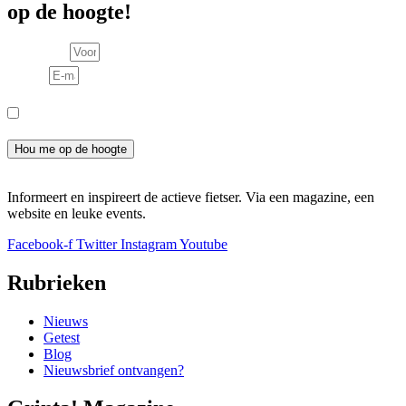
op de hoogte!
Voornaam
E-mail
Consent
Ik meld me aan voor de nieuwsbrief en ga akkoord met het
privacybeleid.
Hou me op de hoogte
Informeert en inspireert de actieve fietser. Via een magazine, een
website en leuke events.
Facebook-f
Twitter
Instagram
Youtube
Rubrieken
Nieuws
Getest
Blog
Nieuwsbrief ontvangen?