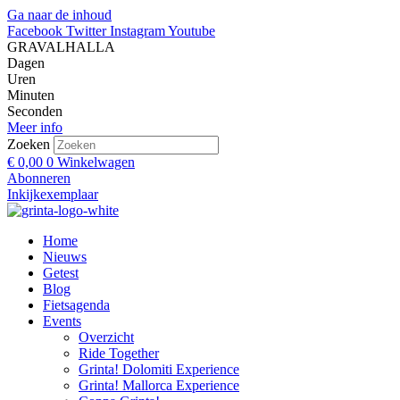
Ga naar de inhoud
Facebook
Twitter
Instagram
Youtube
GRAVALHALLA
Dagen
Uren
Minuten
Seconden
Meer info
Zoeken
€
0,00
0
Winkelwagen
Abonneren
Inkijkexemplaar
Home
Nieuws
Getest
Blog
Fietsagenda
Events
Overzicht
Ride Together
Grinta! Dolomiti Experience
Grinta! Mallorca Experience