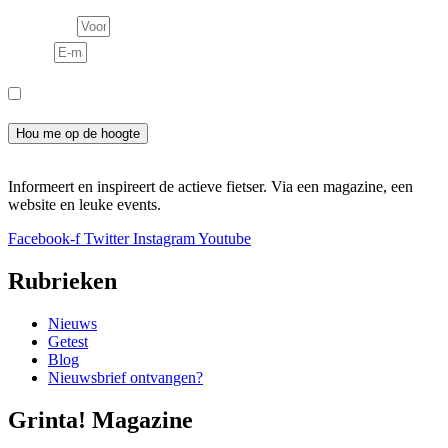
Voornaam
E-mail
Consent
Ik meld me aan voor de nieuwsbrief en ga akkoord met het
privacybeleid.
Hou me op de hoogte
Informeert en inspireert de actieve fietser. Via een magazine, een
website en leuke events.
Facebook-f
Twitter
Instagram
Youtube
Rubrieken
Nieuws
Getest
Blog
Nieuwsbrief ontvangen?
Grinta! Magazine