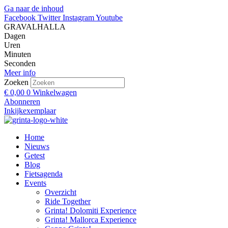
Ga naar de inhoud
Facebook
Twitter
Instagram
Youtube
GRAVALHALLA
Dagen
Uren
Minuten
Seconden
Meer info
Zoeken
€
0,00
0
Winkelwagen
Abonneren
Inkijkexemplaar
Home
Nieuws
Getest
Blog
Fietsagenda
Events
Overzicht
Ride Together
Grinta! Dolomiti Experience
Grinta! Mallorca Experience