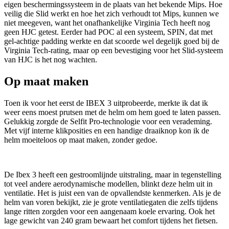
eigen beschermingssysteem in de plaats van het bekende Mips. Hoe
veilig die Slid werkt en hoe het zich verhoudt tot Mips, kunnen we
niet meegeven, want het onafhankelijke Virginia Tech heeft nog
geen HJC getest. Eerder had POC al een systeem, SPIN, dat met
gel-achtige padding werkte en dat scoorde wel degelijk goed bij de
Virginia Tech-rating, maar op een bevestiging voor het Slid-systeem
van HJC is het nog wachten.
Op maat maken
Toen ik voor het eerst de IBEX 3 uitprobeerde, merkte ik dat ik
weer eens moest prutsen met de helm om hem goed te laten passen.
Gelukkig zorgde de Selfit Pro-technologie voor een verademing.
Met vijf interne klikposities en een handige draaiknop kon ik de
helm moeiteloos op maat maken, zonder gedoe.
De Ibex 3 heeft een gestroomlijnde uitstraling, maar in tegenstelling
tot veel andere aerodynamische modellen, blinkt deze helm uit in
ventilatie. Het is juist een van de opvallendste kenmerken. Als je de
helm van voren bekijkt, zie je grote ventilatiegaten die zelfs tijdens
lange ritten zorgden voor een aangenaam koele ervaring. Ook het
lage gewicht van 240 gram bewaart het comfort tijdens het fietsen.