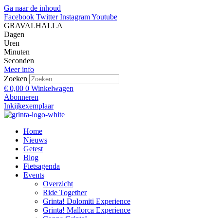
Ga naar de inhoud
Facebook
Twitter
Instagram
Youtube
GRAVALHALLA
Dagen
Uren
Minuten
Seconden
Meer info
Zoeken
€
0,00
0
Winkelwagen
Abonneren
Inkijkexemplaar
Home
Nieuws
Getest
Blog
Fietsagenda
Events
Overzicht
Ride Together
Grinta! Dolomiti Experience
Grinta! Mallorca Experience