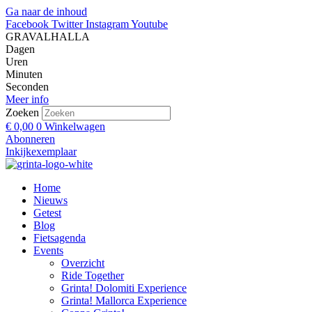
Ga naar de inhoud
Facebook
Twitter
Instagram
Youtube
GRAVALHALLA
Dagen
Uren
Minuten
Seconden
Meer info
Zoeken
€
0,00
0
Winkelwagen
Abonneren
Inkijkexemplaar
Home
Nieuws
Getest
Blog
Fietsagenda
Events
Overzicht
Ride Together
Grinta! Dolomiti Experience
Grinta! Mallorca Experience