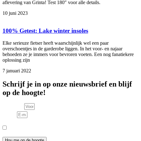
aflevering van Grinta! Test 180″ voor alle details.
10 juni 2023
100% Getest: Lake winter insoles
Elke serieuze fietser heeft waarschijnlijk wel een paar
overschoentjes in de garderobe liggen. In het voor- en najaar
behoeden ze je immers voor bevroren voeten. Een nog fanatiekere
oplossing zijn
7 januari 2022
Schrijf je in op onze nieuwsbrief en blijf
op de hoogte!
Voornaam
E-mail
Consent
Ik meld me aan voor de nieuwsbrief en ga akkoord met het
privacybeleid.
Hou me op de hoogte