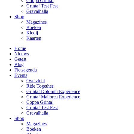
Coppa Grinta!
Grinta! Test Fest
Gravalhalla
Shop
Magazines
Boeken
Kledij
Kaarten
Home
Nieuws
Getest
Blog
Fietsagenda
Events
Overzicht
Ride Together
Grinta! Dolomiti Experience
Grinta! Mallorca Experience
Coppa Grinta!
Grinta! Test Fest
Gravalhalla
Shop
Magazines
Boeken