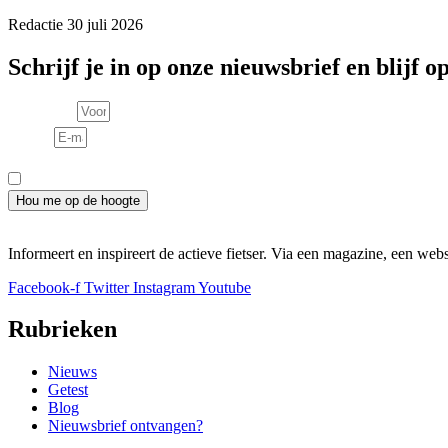
Redactie
30 juli 2026
Schrijf je in op onze nieuwsbrief en blijf o
Voornaam
E-mail
Consent
Ik meld me aan voor de nieuwsbrief en ga akkoord met het privacy
Hou me op de hoogte
Informeert en inspireert de actieve fietser. Via een magazine, een webs
Facebook-f
Twitter
Instagram
Youtube
Rubrieken
Nieuws
Getest
Blog
Nieuwsbrief ontvangen?