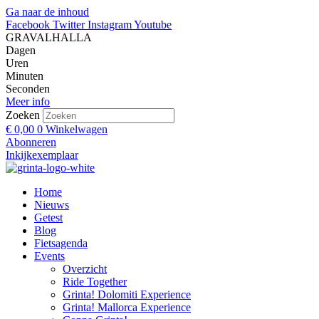
Ga naar de inhoud
Facebook
Twitter
Instagram
Youtube
GRAVALHALLA
Dagen
Uren
Minuten
Seconden
Meer info
Zoeken
€
0,00
0
Winkelwagen
Abonneren
Inkijkexemplaar
Home
Nieuws
Getest
Blog
Fietsagenda
Events
Overzicht
Ride Together
Grinta! Dolomiti Experience
Grinta! Mallorca Experience