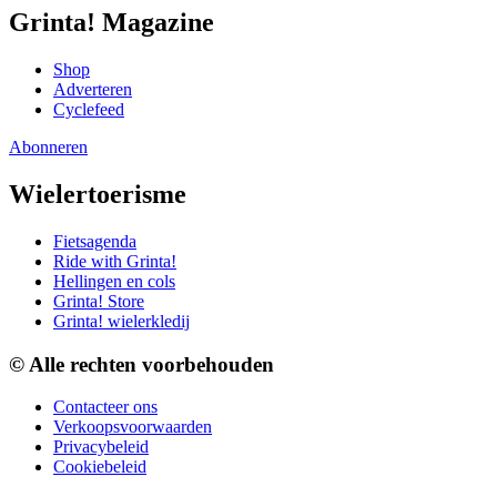
Grinta! Magazine
Shop
Adverteren
Cyclefeed
Abonneren
Wielertoerisme
Fietsagenda
Ride with Grinta!
Hellingen en cols
Grinta! Store
Grinta! wielerkledij
© Alle rechten voorbehouden
Contacteer ons
Verkoopsvoorwaarden
Privacybeleid
Cookiebeleid