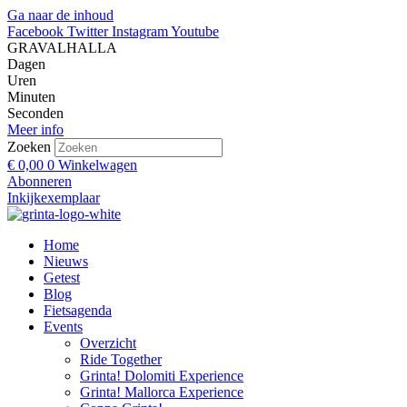
Ga naar de inhoud
Facebook
Twitter
Instagram
Youtube
GRAVALHALLA
Dagen
Uren
Minuten
Seconden
Meer info
Zoeken
€
0,00
0
Winkelwagen
Abonneren
Inkijkexemplaar
Home
Nieuws
Getest
Blog
Fietsagenda
Events
Overzicht
Ride Together
Grinta! Dolomiti Experience
Grinta! Mallorca Experience