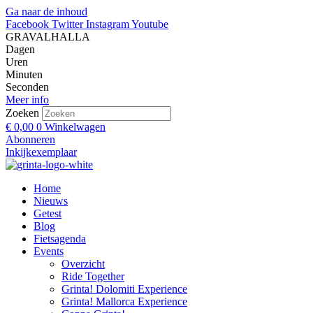
Ga naar de inhoud
Facebook
Twitter
Instagram
Youtube
GRAVALHALLA
Dagen
Uren
Minuten
Seconden
Meer info
Zoeken
€
0,00
0
Winkelwagen
Abonneren
Inkijkexemplaar
Home
Nieuws
Getest
Blog
Fietsagenda
Events
Overzicht
Ride Together
Grinta! Dolomiti Experience
Grinta! Mallorca Experience