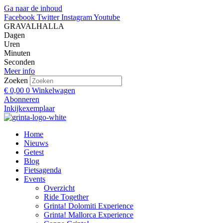
Ga naar de inhoud
Facebook
Twitter
Instagram
Youtube
GRAVALHALLA
Dagen
Uren
Minuten
Seconden
Meer info
Zoeken
€
0,00
0
Winkelwagen
Abonneren
Inkijkexemplaar
Home
Nieuws
Getest
Blog
Fietsagenda
Events
Overzicht
Ride Together
Grinta! Dolomiti Experience
Grinta! Mallorca Experience