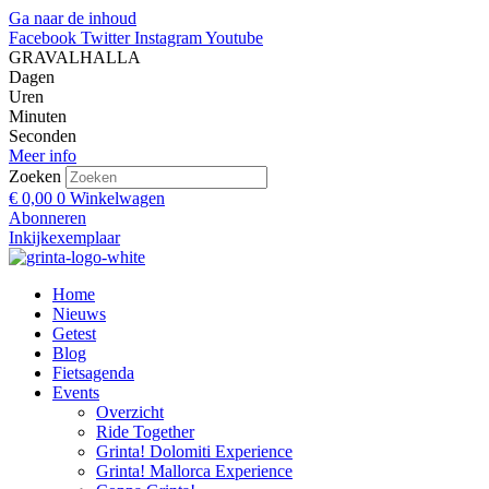
Ga naar de inhoud
Facebook
Twitter
Instagram
Youtube
GRAVALHALLA
Dagen
Uren
Minuten
Seconden
Meer info
Zoeken
€
0,00
0
Winkelwagen
Abonneren
Inkijkexemplaar
Home
Nieuws
Getest
Blog
Fietsagenda
Events
Overzicht
Ride Together
Grinta! Dolomiti Experience
Grinta! Mallorca Experience