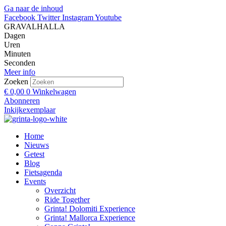
Ga naar de inhoud
Facebook
Twitter
Instagram
Youtube
GRAVALHALLA
Dagen
Uren
Minuten
Seconden
Meer info
Zoeken
€
0,00
0
Winkelwagen
Abonneren
Inkijkexemplaar
Home
Nieuws
Getest
Blog
Fietsagenda
Events
Overzicht
Ride Together
Grinta! Dolomiti Experience
Grinta! Mallorca Experience